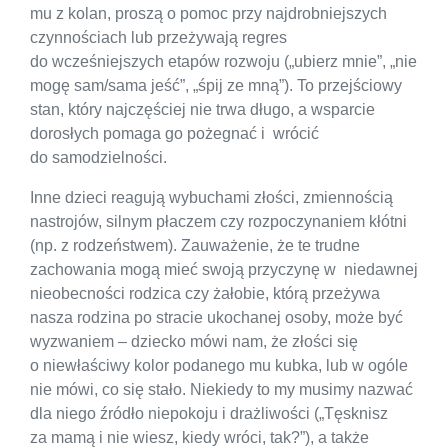
mu z kolan, proszą o pomoc przy najdrobniejszych
czynnościach lub przeżywają regres
do wcześniejszych etapów rozwoju („ubierz mnie”, „nie
mogę sam/sama jeść”, „śpij ze mną”). To przejściowy
stan, który najczęściej nie trwa długo, a wsparcie
dorosłych pomaga go pożegnać i wrócić
do samodzielności.
Inne dzieci reagują wybuchami złości, zmiennością
nastrojów, silnym płaczem czy rozpoczynaniem kłótni
(np. z rodzeństwem). Zauważenie, że te trudne
zachowania mogą mieć swoją przyczynę w niedawnej
nieobecności rodzica czy żałobie, którą przeżywa
nasza rodzina po stracie ukochanej osoby, może być
wyzwaniem – dziecko mówi nam, że złości się
o niewłaściwy kolor podanego mu kubka, lub w ogóle
nie mówi, co się stało. Niekiedy to my musimy nazwać
dla niego źródło niepokoju i drażliwości („Tęsknisz
za mamą i nie wiesz, kiedy wróci, tak?”), a także