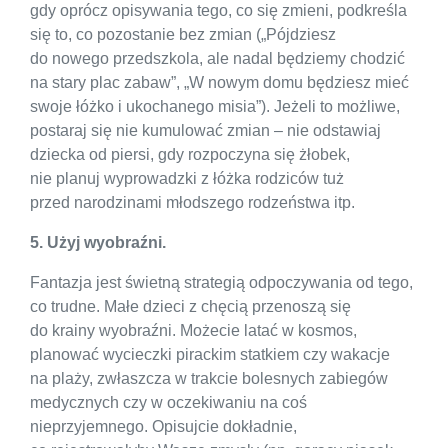
gdy oprócz opisywania tego, co się zmieni, podkreśla
się to, co pozostanie bez zmian („Pójdziesz
do nowego przedszkola, ale nadal będziemy chodzić
na stary plac zabaw”, „W nowym domu będziesz mieć
swoje łóżko i ukochanego misia”). Jeżeli to możliwe,
postaraj się nie kumulować zmian – nie odstawiaj
dziecka od piersi, gdy rozpoczyna się żłobek,
nie planuj wyprowadzki z łóżka rodziców tuż
przed narodzinami młodszego rodzeństwa itp.
5. Użyj wyobraźni.
Fantazja jest świetną strategią odpoczywania od tego,
co trudne. Małe dzieci z chęcią przenoszą się
do krainy wyobraźni. Możecie latać w kosmos,
planować wycieczki pirackim statkiem czy wakacje
na plaży, zwłaszcza w trakcie bolesnych zabiegów
medycznych czy w oczekiwaniu na coś
nieprzyjemnego. Opisujcie dokładnie,