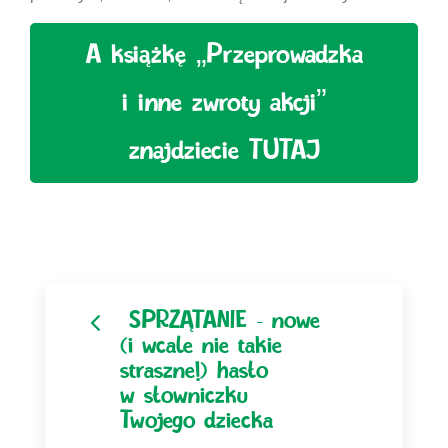
A książkę „Przeprowadzka
i inne zwroty akcji”
znajdziecie TUTAJ
Nawigacja po artyku
SPRZĄTANIE – nowe
(i wcale nie takie
straszne!) hasło
w słowniczku
Twojego dziecka