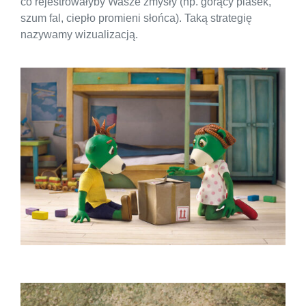
co rejestrowałyby Wasze zmysły (np. gorący piasek,
szum fal, ciepło promieni słońca). Taką strategię
nazywamy wizualizacją.