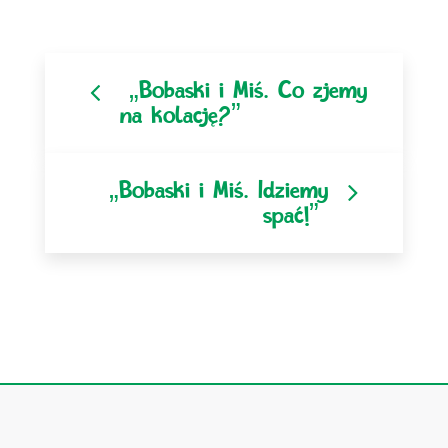
Nawigacja po artyku
„Bobaski i Miś. Co zjemy
na kolację?”
„Bobaski i Miś. Idziemy
spać!”